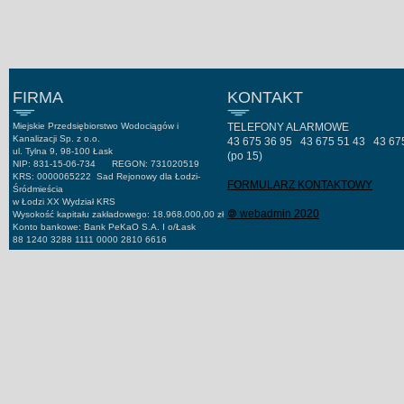
FIRMA
KONTAKT
Miejskie Przedsiębiorstwo Wodociągów i
TELEFONY ALARMOWE
Kanalizacji Sp. z o.o.
43 675 36 95 43 675 51 43 43 67
ul. Tylna 9, 98-100 Łask
(po 15)
NIP: 831-15-06-734 REGON: 731020519
KRS: 0000065222 Sad Rejonowy dla Łodzi-
FORMULARZ KONTAKTOWY
Śródmieścia
w Łodzi XX Wydział KRS
🄯 webadmin 2020
Wysokość kapitału zakładowego: 18.968.000,00 zł
Konto bankowe: Bank PeKaO S.A. I o/Łask
88 1240 3288 1111 0000 2810 6616